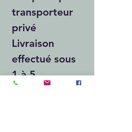
transporteur
privé
Livraison
effectué sous
1 à 5
semaines
selon lieu et
période de l