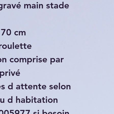
gravé main stade
 70 cm
roulette
on comprise par
privé
s d attente selon
eu d habitation
05977 si besoin