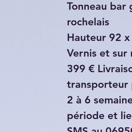
Tonneau bar 
rochelais
Hauteur 92 x
Vernis et sur 
399 € Livrais
transporteur 
2 à 6 semaine
période et li
SMS au 06950