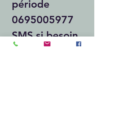
période
0695005977
SMS si besoin
de + de
renseignemen
ts
Articles similaires