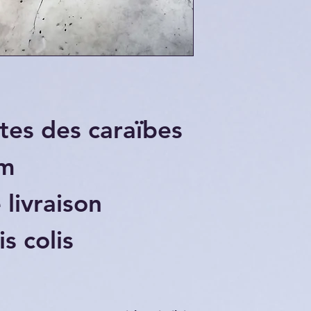
tes des caraïbes
cm
 livraison
s colis