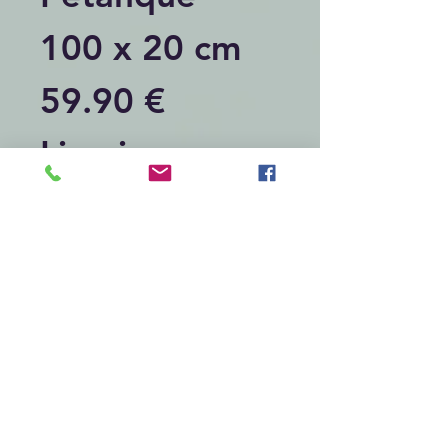
100 x 20 cm
59.90 €
Livraison
comprise
chronopost
relais
Articles similaires