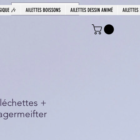
SIQUE 🎶
AILETTES BOISSONS
AILETTES DESSIN ANIMÉ
AILETTES
fléchettes +
agermeifter
Prix