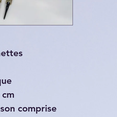
hettes
que
 cm
ison comprise