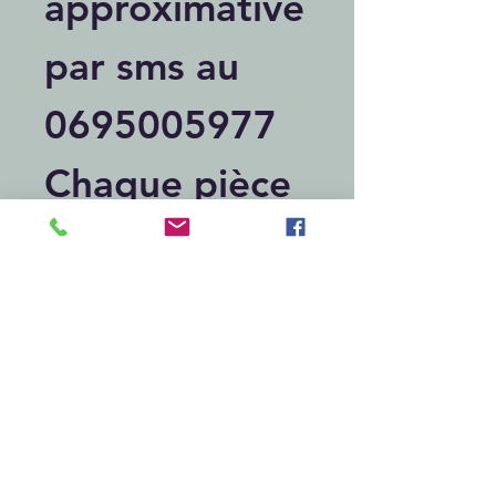
approximative
par sms au
0695005977
Chaque pièce
est réalisé ,
peint , et
gravé main c
est pour cela
que chaque