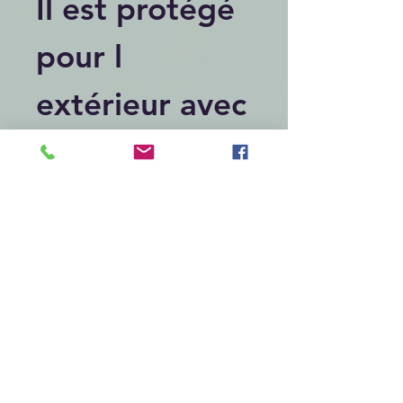
Il est protégé
pour l
extérieur avec
vernis
spécifique
245 €
Livraison
comprise par
Colissimo