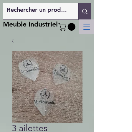
Meuble industriel
3 ailettes